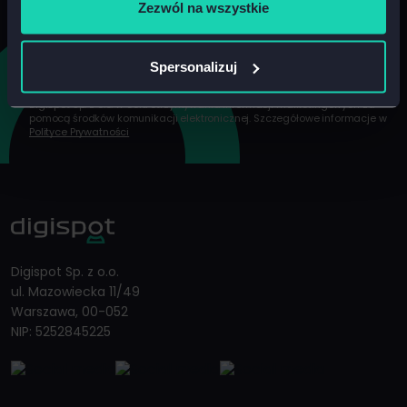
Zezwól na wszystkie
Adres e-mail
*
Zapisz się
Spersonalizuj
*
Wyrażam zgodę na przetwarzanie moich danych osobowych przez
Digispot Sp. z o.o. w celu otrzymywania informacji marketingowych za
pomocą środków komunikacji elektronicznej. Szczegółowe informacje w
Polityce Prywatności
Digispot Sp. z o.o.
ul. Mazowiecka 11/49
Warszawa, 00-052
NIP: 5252845225