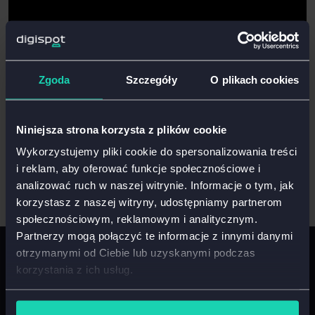
Zgoda
Szczegóły
O plikach cookies
Niniejsza strona korzysta z plików cookie
Wykorzystujemy pliki cookie do spersonalizowania treści
i reklam, aby oferować funkcje społecznościowe i
analizować ruch w naszej witrynie. Informacje o tym, jak
korzystasz z naszej witryny, udostępniamy partnerom
społecznościowym, reklamowym i analitycznym.
Partnerzy mogą połączyć te informacje z innymi danymi
Zapisz się do newslettera i bądź
otrzymanymi od Ciebie lub uzyskanymi podczas
korzystania z ich usług.
na bieżąco z informacjami
ze świata CRO i UX!