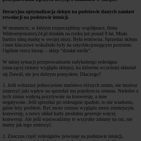
Iteracyjna optymalizacja sklepu na podstawie danych zamiast
rewolucji na podstawie intuicji.
W momencie, w którym rozpoczęliśmy współprace, firma
Wideorejestratory24.pl działała na rynku już ponad 9 lat. Miała
bardzo silną markę w swojej niszy. Była rentowna. Sprzedaż sklepu
i inne kluczowe wskaźniki były na satysfakcjonującym poziomie.
Ogólnie rzecz biorąc – sklep “działał nieźle”.
W takiej sytuacji przeprowadzanie radykalnego redesignu
(znaczącej zmiany wyglądu sklepu), ku któremu wcześniej skłaniał
się Dawid, nie jest dobrym pomysłem. Dlaczego?
1. Jeśli wdrażasz jednocześnie mnóstwo różnych zmian, nie możesz
zmierzyć jaki wpływ na sprzedaż ma pojedyncza zmiana. Niektóre z
tych zmian wpłyną pozytywnie na konwersję, a inne
negatywnie. Jeśli sprzedaż po redesignie spadnie, to nie wiadomo,
gdzie leży problem. Być może zmiana wyglądu menu zmniejszyła
konwersję, a nowy układ karty produktu generuje więcej
konwersji. Ale jeśli wprowadzimy te wszystke zmiany na raz, nie
mamy jak tego zmierzyć.
2. Znaczna część redesignów powstaje na podstawie intuicji,