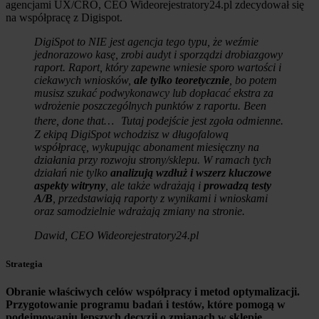
agencjami UX/CRO, CEO Wideorejestratory24.pl zdecydował się
na współpracę z Digispot.
DigiSpot to NIE jest agencja tego typu, że weźmie
jednorazowo kasę, zrobi audyt i sporządzi drobiazgowy
raport. Raport, który zapewne wniesie sporo wartości i
ciekawych wniosków,
ale tylko teoretycznie
, bo potem
musisz szukać podwykonawcy lub dopłacać ekstra za
wdrożenie poszczególnych punktów z raportu. Been
there, done that… Tutaj podejście jest zgoła odmienne.
Z ekipą DigiSpot wchodzisz w długofalową
współpracę, wykupując abonament miesięczny na
działania przy rozwoju strony/sklepu. W ramach tych
działań nie tylko
analizują wzdłuż i wszerz kluczowe
aspekty witryny
, ale także wdrażają i
prowadzą testy
A/B
, przedstawiają raporty z wynikami i wnioskami
oraz samodzielnie wdrażają zmiany na stronie.
Dawid, CEO Wideorejestratory24.pl
Strategia
Obranie właściwych celów współpracy i metod optymalizacji.
Przygotowanie programu badań i testów, które pomogą w
podejmowaniu lepszych decyzji o zmianach w sklepie.