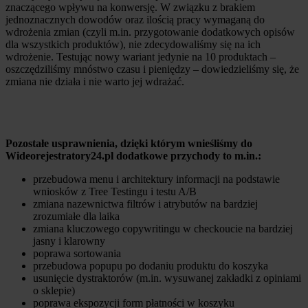
znaczącego wpływu na konwersję. W związku z brakiem
jednoznacznych dowodów oraz ilością pracy wymaganą do
wdrożenia zmian (czyli m.in. przygotowanie dodatkowych opisów
dla wszystkich produktów), nie zdecydowaliśmy się na ich
wdrożenie. Testując nowy wariant jedynie na 10 produktach –
oszczędziliśmy mnóstwo czasu i pieniędzy – dowiedzieliśmy się, że
zmiana nie działa i nie warto jej wdrażać.
Pozostałe usprawnienia, dzięki którym wnieśliśmy do
Wideorejestratory24.pl dodatkowe przychody to m.in.:
przebudowa menu i architektury informacji na podstawie
wniosków z Tree Testingu i testu A/B
zmiana nazewnictwa filtrów i atrybutów na bardziej
zrozumiałe dla laika
zmiana kluczowego copywritingu w checkoucie na bardziej
jasny i klarowny
poprawa sortowania
przebudowa popupu po dodaniu produktu do koszyka
usunięcie dystraktorów (m.in. wysuwanej zakładki z opiniami
o sklepie)
poprawa ekspozycji form płatności w koszyku