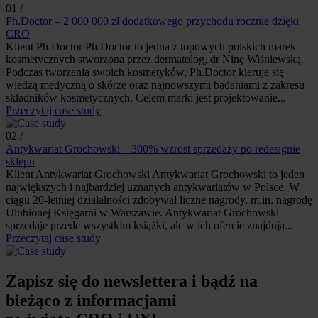
01 /
Ph.Doctor – 2 000 000 zł dodatkowego przychodu rocznie dzięki
CRO
Klient Ph.Doctor Ph.Doctor to jedna z topowych polskich marek
kosmetycznych stworzona przez dermatolog, dr Ninę Wiśniewską.
Podczas tworzenia swoich kosmetyków, Ph.Doctor kieruje się
wiedzą medyczną o skórze oraz najnowszymi badaniami z zakresu
składników kosmetycznych. Celem marki jest projektowanie...
Przeczytaj case study
02 /
Antykwariat Grochowski – 300% wzrost sprzedaży po redesignie
sklepu
Klient Antykwariat Grochowski Antykwariat Grochowski to jeden
największych i najbardziej uznanych antykwariatów w Polsce. W
ciągu 20-letniej działalności zdobywał liczne nagrody, m.in. nagrodę
Ulubionej Księgarni w Warszawie. Antykwariat Grochowski
sprzedaje przede wszystkim książki, ale w ich ofercie znajdują...
Przeczytaj case study
Zapisz się do newslettera i bądź na
bieżąco z informacjami