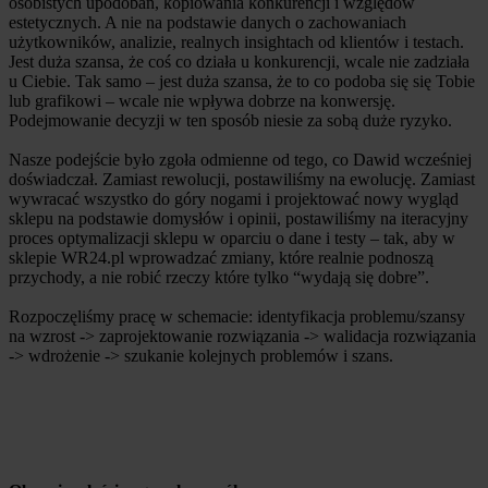
osobistych upodobań, kopiowania konkurencji i względów
estetycznych. A nie na podstawie danych o zachowaniach
użytkowników, analizie, realnych insightach od klientów i testach.
Jest duża szansa, że coś co działa u konkurencji, wcale nie zadziała
u Ciebie. Tak samo – jest duża szansa, że to co podoba się się Tobie
lub grafikowi – wcale nie wpływa dobrze na konwersję.
Podejmowanie decyzji w ten sposób niesie za sobą duże ryzyko.
Nasze podejście było zgoła odmienne od tego, co Dawid wcześniej
doświadczał. Zamiast rewolucji, postawiliśmy na ewolucję. Zamiast
wywracać wszystko do góry nogami i projektować nowy wygląd
sklepu na podstawie domysłów i opinii, postawiliśmy na iteracyjny
proces optymalizacji sklepu w oparciu o dane i testy – tak, aby w
sklepie WR24.pl wprowadzać zmiany, które realnie podnoszą
przychody, a nie robić rzeczy które tylko “wydają się dobre”.
Rozpoczęliśmy pracę w schemacie: identyfikacja problemu/szansy
na wzrost -> zaprojektowanie rozwiązania -> walidacja rozwiązania
-> wdrożenie -> szukanie kolejnych problemów i szans.