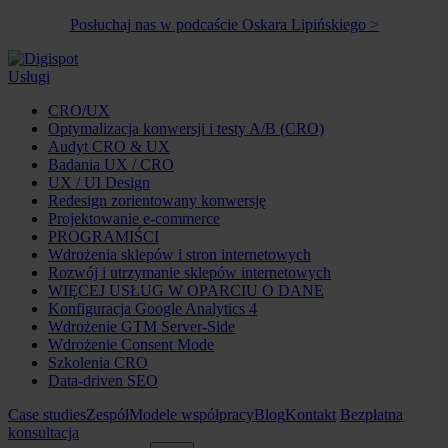
Posłuchaj nas w podcaście Oskara Lipińskiego >
Usługi
CRO/UX
Optymalizacja konwersji i testy A/B (CRO)
Audyt CRO & UX
Badania UX / CRO
UX / UI Design
Redesign zorientowany konwersję
Projektowanie e-commerce
PROGRAMIŚCI
Wdrożenia sklepów i stron internetowych
Rozwój i utrzymanie sklepów internetowych
WIĘCEJ USŁUG W OPARCIU O DANE
Konfiguracja Google Analytics 4
Wdrożenie GTM Server-Side
Wdrożenie Consent Mode
Szkolenia CRO
Data-driven SEO
Case studies
Zespół
Modele współpracy
Blog
Kontakt
Bezpłatna
konsultacja