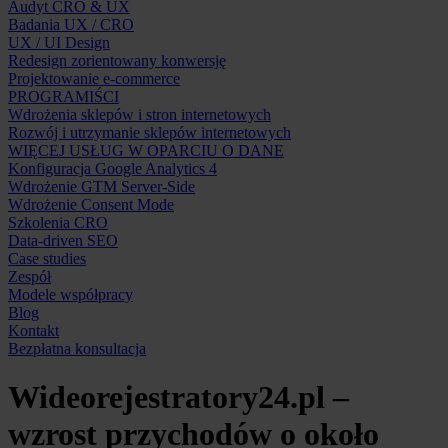
Audyt CRO & UX
Badania UX / CRO
UX / UI Design
Redesign zorientowany konwersję
Projektowanie e-commerce
PROGRAMIŚCI
Wdrożenia sklepów i stron internetowych
Rozwój i utrzymanie sklepów internetowych
WIĘCEJ USŁUG W OPARCIU O DANE
Konfiguracja Google Analytics 4
Wdrożenie GTM Server-Side
Wdrożenie Consent Mode
Szkolenia CRO
Data-driven SEO
Case studies
Zespół
Modele współpracy
Blog
Kontakt
Bezpłatna konsultacja
Wideorejestratory24.pl –
wzrost przychodów o około