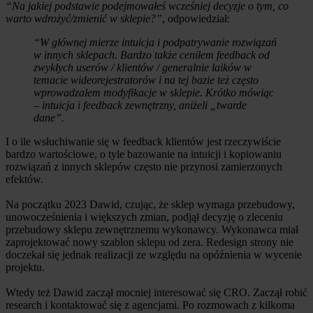
“Na jakiej podstawie podejmowałeś wcześniej decyzje o tym, co
warto wdrożyć/zmienić w sklepie?”
, odpowiedział:
“W głównej mierze intuicja i podpatrywanie rozwiązań
w innych sklepach. Bardzo także ceniłem feedback od
zwykłych userów / klientów / generalnie laików w
temacie wideorejestratorów i na tej bazie też często
wprowadzałem modyfikacje w sklepie. Krótko mówiąc
– intuicja i feedback zewnętrzny, aniżeli „twarde
dane”.
I o ile wsłuchiwanie się w feedback klientów jest rzeczywiście
bardzo wartościowe, o tyle bazowanie na intuicji i kopiowaniu
rozwiązań z innych sklepów często nie przynosi zamierzonych
efektów.
Na początku 2023 Dawid, czując, że sklep wymaga przebudowy,
unowocześnienia i większych zmian, podjął decyzję o zleceniu
przebudowy sklepu zewnętrznemu wykonawcy. Wykonawca miał
zaprojektować nowy szablon sklepu od zera. Redesign strony nie
doczekał się jednak realizacji ze względu na opóźnienia w wycenie
projektu.
Wtedy też Dawid zaczął mocniej interesować się CRO. Zaczął robić
research i kontaktować się z agencjami. Po rozmowach z kilkoma