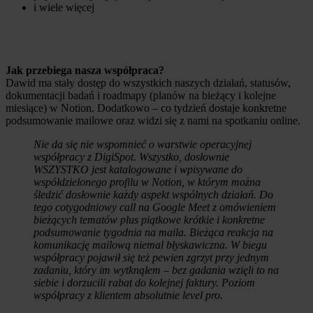
i wiele więcej
Jak przebiega nasza współpraca?
Dawid ma stały dostęp do wszystkich naszych działań, statusów,
dokumentacji badań i roadmapy (planów na bieżący i kolejne
miesiące) w Notion. Dodatkowo – co tydzień dostaje konkretne
podsumowanie mailowe oraz widzi się z nami na spotkaniu online.
Nie da się nie wspomnieć o warstwie operacyjnej
współpracy z DigiSpot. Wszystko, dosłownie
WSZYSTKO jest katalogowane i wpisywane do
współdzielonego profilu w Notion, w którym można
śledzić dosłownie każdy aspekt wspólnych działań. Do
tego cotygodniowy call na Google Meet z omówieniem
bieżących tematów plus piątkowe krótkie i konkretne
podsumowanie tygodnia na maila. Bieżąca reakcja na
komunikację mailową niemal błyskawiczna. W biegu
współpracy pojawił się też pewien zgrzyt przy jednym
zadaniu, który im wytknąłem – bez gadania wzięli to na
siebie i dorzucili rabat do kolejnej faktury. Poziom
współpracy z klientem absolutnie level pro.