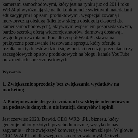
kamerami samochodowymi, który jest na rynku już od 2014 roku.
WR24.pl wyróżniają się na tle konkurencji: świetnymi materiałami
edukacyjnymi i opisami produktowymi, wyspecjalizowaną i
merytoryczną obsługą (klientów sklepu obsługują eksperci ds.
kamer samochodowych), aktywnym wsparciem posprzedażowym,
bardzo szeroką ofertą wideorejestratorów, darmową dostawą i
wygodnymi zwrotami. Ponadto zespół W24.PL stawia na
praktyczne poznawanie i testowanie sprzętu, który oferuje, a
rezultatami tych testów dzieli się w postaci recenzji, prezentacji czy
szczegółowych opisów produktowych na blogu, kanale YouTube
oraz mediach społecznościowych.
Wyzwania
1. Zwiększenie sprzedaży bez zwiększania wydatków na
marketing
2. Podejmowanie decyzji o zmianach w sklepie internetowym
na podstawie danych, a nie intuicji, domysłów i opinii
Jest czerwiec 2023. Dawid, CEO WR24.PL, biznesu, który
generuje miliony złotych przychodu rocznie, wysyła do nas
zapytanie – chce zwiększyć konwersję w swoim sklepie. W głowie
CEO W24.PL od dłuższego czasu dojrzewała myśl, że trzeba