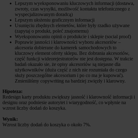
Lepszym wyeksponowaniu kluczowych informacji (dostawa,
zwroty, czas wysyłki, możliwość kontaktu telefonicznego z
wyspecjalizowanym doradcą)
Lepszym ułożeniu graficznym informacji
Usunięciu zbędnych elemetów, które były rzadko używane
(zapytaj o produkt, poleć znajomemu)
Wyeksponowaniu opinii o produkcie i sklepie (social proof)
Poprawie jasności i klarowności wyboru akcesoriów –
akcesoria dobierane do kamerek samochodowych to
kluczowy element oferty sklepu. Bez dobrania akcesoriów,
część funkcji wideorejestratorów nie jest dostępna. W trakcie
badań okazało sie, że opisy akcesoriów są niejasne dla
użytkowników (duża część z nich nie rozumiała do czego
służy poszczególne akcesorium i po co ma je kupować).
Zmieniliśmy copywriting na bardziej zwięzły i klarowny.
Hipoteza:
Redesign karty produktu zwiększy jasność i klarowność informacji i
designu oraz podniesie autorytet i wiarygodność, co wpłynie na
wzrost liczby dodań do koszyka.
Wynik:
Wzrost liczby dodań do koszyka o około 7%.