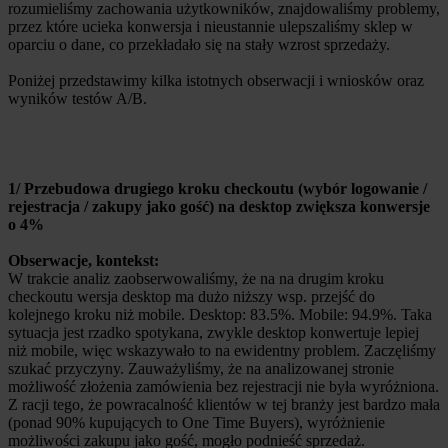
rozumieliśmy zachowania użytkowników, znajdowaliśmy problemy,
przez które ucieka konwersja i nieustannie ulepszaliśmy sklep w
oparciu o dane, co przekładało się na stały wzrost sprzedaży.
Poniżej przedstawimy kilka istotnych obserwacji i wniosków oraz
wyników testów A/B.
1/ Przebudowa drugiego kroku checkoutu (wybór logowanie /
rejestracja / zakupy jako gość) na desktop zwiększa konwersje
o 4%
Obserwacje, kontekst:
W trakcie analiz zaobserwowaliśmy, że na na drugim kroku
checkoutu wersja desktop ma dużo niższy wsp. przejść do
kolejnego kroku niż mobile. Desktop: 83.5%. Mobile: 94.9%. Taka
sytuacja jest rzadko spotykana, zwykle desktop konwertuje lepiej
niż mobile, więc wskazywało to na ewidentny problem. Zaczęliśmy
szukać przyczyny. Zauważyliśmy, że na analizowanej stronie
możliwość złożenia zamówienia bez rejestracji nie była wyróżniona.
Z racji tego, że powracalność klientów w tej branży jest bardzo mała
(ponad 90% kupujących to One Time Buyers), wyróżnienie
możliwości zakupu jako gość, mogło podnieść sprzedaż.