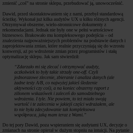
zmienić „coś” na stronie sklepu, przebudować ją, unowocześnić.
Dawid, przed skontaktowaniem się z nami, przebył standardową
ścieżkę. Wykonał już kilka audytów UX u kilku różnych agencji.
Otrzymywał obszerne, wielo-stronnicowe dokumenty z
rekomendacjami. Jednak nie były one w pełni wartościowe
biznesowo. Brakowało mu kompleksowego podejścia – od
znalezienia najpoważniejszych problemów na podstawie danych i
zaprojektowania zmian, które realnie przyczyniają się do wzrostu
konwersji, aż po wdrożenie zmian przez programistów i stałą
optymalizację sklepu. Jak sam stwierdził:
“Zdarzało mi się zlecać i otrzymywać audyty,
aczkolwiek to były takie strzały one-off. Czyli
jednorazowe zlecenie, zbieranie i analiza danych (ale
żadne testy A/B, co najwyżej jakieś śledzenie
aktywności czy coś), a na koniec obszerny raport z
zilionem wskazówek i zaleceń do samodzielnego
wdrożenia. I tyle. Nie powiem, to też miało swoją
wartość i te zalecenia w jakiejś części wdrażałem, ale
to nie była zdecydowanie tak kompleksowa
współpraca, jaką mam teraz z Wami.”
Do tej pory Dawid, poza wspieraniem się audytami UX, decyzje o
zmianach na stronie opierał w dużym stopniu na intuicji. Na pytanie