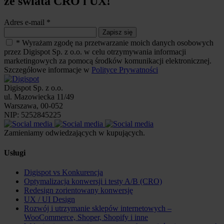
ze świata CRO i UX!
Adres e-mail
*
Zapisz się
*
Wyrażam zgodę na przetwarzanie moich danych osobowych
przez Digispot Sp. z o.o. w celu otrzymywania informacji
marketingowych za pomocą środków komunikacji elektronicznej.
Szczegółowe informacje w
Polityce Prywatności
Digispot Sp. z o.o.
ul. Mazowiecka 11/49
Warszawa, 00-052
NIP: 5252845225
Zamieniamy odwiedzających w kupujących.
Usługi
Digispot vs Konkurencja
Optymalizacja konwersji i testy A/B (CRO)
Redesign zorientowany konwersję
UX / UI Design
Rozwój i utrzymanie sklepów internetowych –
WooCommerce, Shoper, Shopify i inne