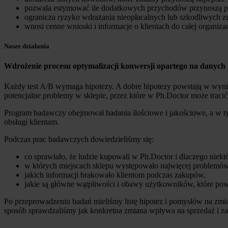
pozwala estymować ile dodatkowych przychodów przynoszą p
ogranicza ryzyko wdrażania nieopłacalnych lub szkodliwych z
wnosi cenne wnioski i informacje o klientach do całej organizac
Nasze działania
Wdrożenie procesu optymalizacji konwersji opartego na danych
Każdy test A/B wymaga hipotezy. A dobre hipotezy powstają w wyni
potencjalne problemy w sklepie, przez które w Ph.Doctor może tracić
Program badawczy obejmował badania ilościowe i jakościowe, a w tym
obsługi klientam.
Podczas prac badawczych dowiedzieliśmy się:
co sprawiało, że ludzie kupowali w Ph.Doctor i dlaczego niektór
w których miejscach sklepu występowało najwięcej problemów
jakich informacji brakowało klientom podczas zakupów,
jakie są główne wątpliwości i obawy użytkowników, które po
Po przeprowadzeniu badań mieliśmy listę hipotez i pomysłów na zm
sposób sprawdzaliśmy jak konkretna zmiana wpływa na sprzedaż i 