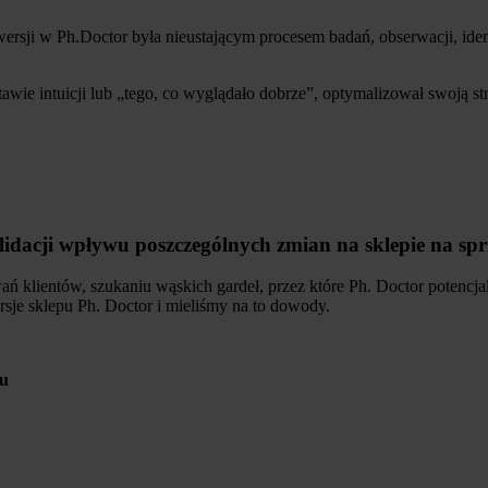
ersji w Ph.Doctor była nieustającym procesem badań, obserwacji, iden
wie intuicji lub „tego, co wyglądało dobrze”, optymalizował swoją st
dacji wpływu poszczególnych zmian na sklepie na sp
 klientów, szukaniu wąskich gardeł, przez które Ph. Doctor potencjaln
rsje sklepu Ph. Doctor i mieliśmy na to dowody.
tu