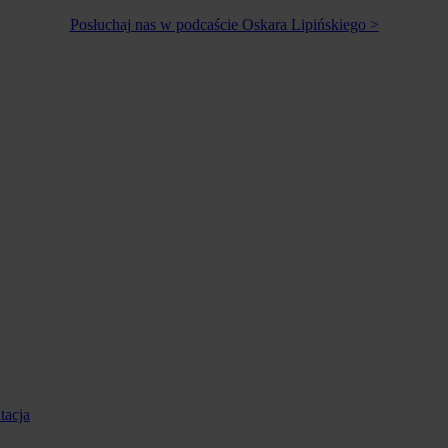
Posłuchaj nas w podcaście Oskara Lipińskiego >
tacja