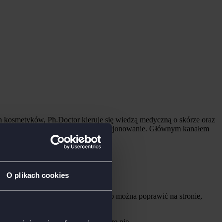
h kosmetyków, Ph.Doctor kieruje się wiedzą medyczną o skórze oraz
h skóry i zapewniają jej zdrowe funkcjonowanie. Głównym kanałem
O plikach cookies
ał następująco: zespół dyskutował co można poprawić na stronie,
tuicyjnie wydawały im się dobre.
ktycznie zwiększają sprzedaż, a które nie.