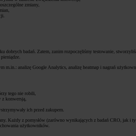
oszczególne zmiany,
mian,
ji.
ku dobrych badań. Zatem, zanim rozpoczęliśmy testowanie, stworzyli
 pieniądze.
 m.in.: analizę Google Analytics, analizę heatmap i nagrań użytkowni
zy tego nie robili,
 z konwersją,
wstrzymywały ich przed zakupem.
iany. Każdy z pomysłów (zarówno wynikających z badań CRO, jak i ty
zachowania użytkowników.