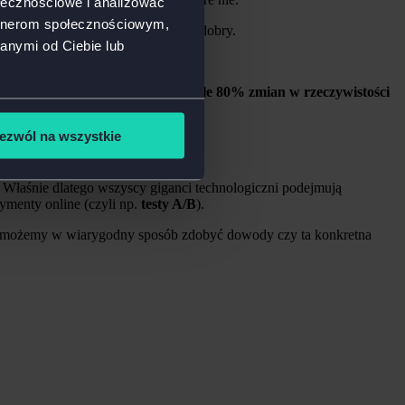
ołecznościowe i analizować
artnerom społecznościowym,
iu czy dany pomysł na zmianę jest dobry.
anymi od Ciebie lub
zynosi zamierzone efekty. Pozostałe 80% zmian w rzeczywistości
ezwól na wszystkie
a tych wyników.
 Właśnie dlatego wszyscy giganci technologiczni podejmują
ymenty online (czyli np.
testy A/B
).
emu możemy w wiarygodny sposób zdobyć dowody czy ta konkretna