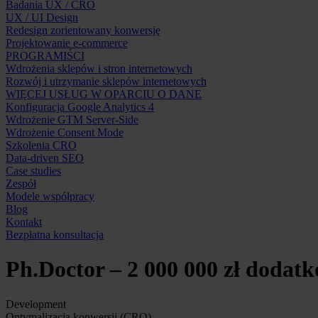
Badania UX / CRO
UX / UI Design
Redesign zorientowany konwersję
Projektowanie e-commerce
PROGRAMIŚCI
Wdrożenia sklepów i stron internetowych
Rozwój i utrzymanie sklepów internetowych
WIĘCEJ USŁUG W OPARCIU O DANE
Konfiguracja Google Analytics 4
Wdrożenie GTM Server-Side
Wdrożenie Consent Mode
Szkolenia CRO
Data-driven SEO
Case studies
Zespół
Modele współpracy
Blog
Kontakt
Bezpłatna konsultacja
Ph.Doctor – 2 000 000 zł dodat
Development
Optymalizacja konwersji (CRO)