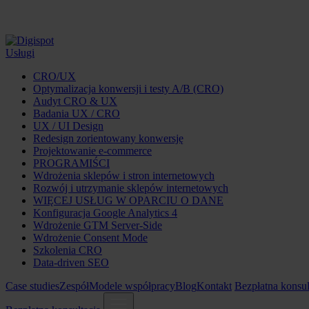
Usługi
CRO/UX
Optymalizacja konwersji i testy A/B (CRO)
Audyt CRO & UX
Badania UX / CRO
UX / UI Design
Redesign zorientowany konwersję
Projektowanie e-commerce
PROGRAMIŚCI
Wdrożenia sklepów i stron internetowych
Rozwój i utrzymanie sklepów internetowych
WIĘCEJ USŁUG W OPARCIU O DANE
Konfiguracja Google Analytics 4
Wdrożenie GTM Server-Side
Wdrożenie Consent Mode
Szkolenia CRO
Data-driven SEO
Case studies
Zespół
Modele współpracy
Blog
Kontakt
Bezpłatna konsul