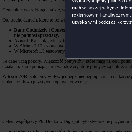
Wykorzystujemy pliki cookie 
ruch w naszej witrynie. Inf
Generalnie rzecz biorąc, ludzie, w tym nawet najlepsi eksperci UX 
reklamowym i analitycznym. 
Oto trochę danych, które to potwierdzają:
uzyskanymi podczas korzysta
Dane Optimizely i Convert.com pokazują, że tylko około 2
nie podnosi sprzedaży.
Avinash Kaushik, jeden z topowych analityków napisał: “W 80
W Airbnb 9/10 testowanych pomysłów na zmiany, których cel
W Microsoft 1/3 testowanych zmian daje wzrost wyników, 1/3 sp
Te dane uczą pokory. Większość pomysłów, które mają na celu podni
działania, które pomagają im walidować, które pomysły są dobre, a k
W teście A/B izolujemy wpływ jednej zmiennej (np. zmian na karci
zmiana wpływa pozytywne np. na konwersję.
Celem współpracy Ph. Doctor x Digispot było stworzenie programu t
dostarcza silnych dowodów, które zmiany przynoszą najlepsze 