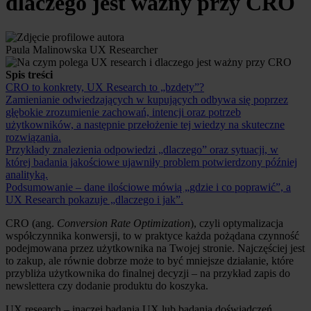
dlaczego jest ważny przy CRO
Paula Malinowska
UX Researcher
Spis treści
CRO to konkrety, UX Research to „bzdety”?
Zamienianie odwiedzających w kupujących odbywa się poprzez
głębokie zrozumienie zachowań, intencji oraz potrzeb
użytkowników, a następnie przełożenie tej wiedzy na skuteczne
rozwiązania.
Przykłady znalezienia odpowiedzi „dlaczego” oraz sytuacji, w
której badania jakościowe ujawniły problem potwierdzony później
analityką.
Podsumowanie – dane ilościowe mówią „gdzie i co poprawić”, a
UX Research pokazuje „dlaczego i jak”.
CRO (ang.
Conversion Rate Optimization
), czyli optymalizacja
współczynnika konwersji, to w praktyce każda pożądana czynność
podejmowana przez użytkownika na Twojej stronie. Najczęściej jest
to zakup, ale równie dobrze może to być mniejsze działanie, które
przybliża użytkownika do finalnej decyzji – na przykład zapis do
newslettera czy dodanie produktu do koszyka.
UX research – inaczej badania UX lub badania doświadczeń