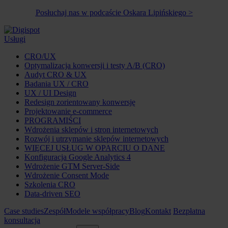
Posłuchaj nas w podcaście Oskara Lipińskiego >
Usługi
CRO/UX
Optymalizacja konwersji i testy A/B (CRO)
Audyt CRO & UX
Badania UX / CRO
UX / UI Design
Redesign zorientowany konwersję
Projektowanie e-commerce
PROGRAMIŚCI
Wdrożenia sklepów i stron internetowych
Rozwój i utrzymanie sklepów internetowych
WIĘCEJ USŁUG W OPARCIU O DANE
Konfiguracja Google Analytics 4
Wdrożenie GTM Server-Side
Wdrożenie Consent Mode
Szkolenia CRO
Data-driven SEO
Case studies
Zespół
Modele współpracy
Blog
Kontakt
Bezpłatna
konsultacja