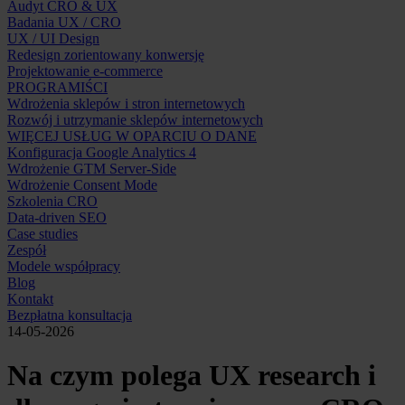
Audyt CRO & UX
Badania UX / CRO
UX / UI Design
Redesign zorientowany konwersję
Projektowanie e-commerce
PROGRAMIŚCI
Wdrożenia sklepów i stron internetowych
Rozwój i utrzymanie sklepów internetowych
WIĘCEJ USŁUG W OPARCIU O DANE
Konfiguracja Google Analytics 4
Wdrożenie GTM Server-Side
Wdrożenie Consent Mode
Szkolenia CRO
Data-driven SEO
Case studies
Zespół
Modele współpracy
Blog
Kontakt
Bezpłatna konsultacja
14-05-2026
Na czym polega UX research i