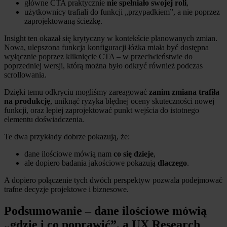
główne CTA praktycznie
nie spełniało swojej roli
,
użytkownicy trafiali do funkcji „przypadkiem”, a nie poprzez
zaprojektowaną ścieżkę.
Insight ten okazał się krytyczny w kontekście planowanych zmian.
Nowa, ulepszona funkcja konfiguracji łóżka miała być dostępna
wyłącznie poprzez kliknięcie CTA – w przeciwieństwie do
poprzedniej wersji, którą można było odkryć również podczas
scrollowania.
Dzięki temu odkryciu mogliśmy zareagować
zanim zmiana trafiła
na produkcję
, uniknąć ryzyka błędnej oceny skuteczności nowej
funkcji, oraz lepiej zaprojektować punkt wejścia do istotnego
elementu doświadczenia.
Te dwa przykłady dobrze pokazują, że:
dane ilościowe mówią nam
co się dzieje
,
ale dopiero badania jakościowe pokazują
dlaczego
.
A dopiero połączenie tych dwóch perspektyw pozwala podejmować
trafne decyzje projektowe i biznesowe.
Podsumowanie – dane ilościowe mówią
„gdzie i co poprawić”, a UX Research