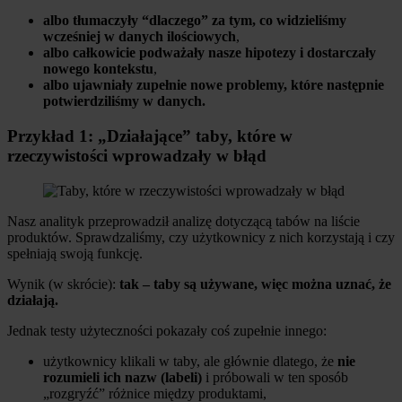
albo tłumaczyły “dlaczego” za tym, co widzieliśmy
wcześniej w danych ilościowych
,
albo całkowicie podważały nasze hipotezy i dostarczały
nowego kontekstu
,
albo ujawniały zupełnie nowe problemy, które następnie
potwierdziliśmy w danych.
Przykład 1: „Działające” taby, które w
rzeczywistości wprowadzały w błąd
Nasz analityk przeprowadził analizę dotyczącą tabów na liście
produktów. Sprawdzaliśmy, czy użytkownicy z nich korzystają i czy
spełniają swoją funkcję.
Wynik (w skrócie):
tak – taby są używane, więc można uznać, że
działają.
Jednak testy użyteczności pokazały coś zupełnie innego:
użytkownicy klikali w taby, ale głównie dlatego, że
nie
rozumieli ich nazw (labeli)
i próbowali w ten sposób
„rozgryźć” różnice między produktami,