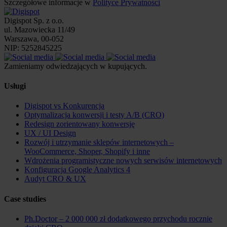
Szczegółowe informacje w
Polityce Prywatności
Digispot Sp. z o.o.
ul. Mazowiecka 11/49
Warszawa, 00-052
NIP: 5252845225
Zamieniamy odwiedzających w kupujących.
Usługi
Digispot vs Konkurencja
Optymalizacja konwersji i testy A/B (CRO)
Redesign zorientowany konwersję
UX / UI Design
Rozwój i utrzymanie sklepów internetowych –
WooCommerce, Shoper, Shopify i inne
Wdrożenia programistyczne nowych serwisów internetowych
Konfiguracja Google Analytics 4
Audyt CRO & UX
Case studies
Ph.Doctor – 2 000 000 zł dodatkowego przychodu rocznie