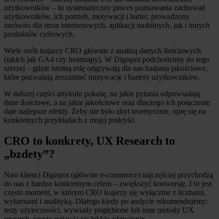
użytkowników – to systematyczny proces poznawania zachowań
użytkowników, ich potrzeb, motywacji i barier, prowadzony
zarówno dla stron internetowych, aplikacji mobilnych, jak i innych
produktów cyfrowych.
Wiele osób kojarzy CRO głównie z analizą danych ilościowych
(takich jak GA4 czy heatmapy). W Digispot podchodzimy do tego
szerzej – gdzie istotną rolę odgrywają dla nas badania jakościowe,
które pozwalają zrozumieć motywacje i bariery użytkowników.
W dalszej części artykułu pokażę, na jakie pytania odpowiadają
dane ilościowe, a na jakie jakościowe oraz dlaczego ich połączenie
daje najlepsze efekty. Żeby nie było zbyt teoretycznie, oprę się na
konkretnych przykładach z mojej praktyki.
CRO to konkrety, UX Research to
„bzdety”?
Nasi klienci Digispot (głównie e-commerce) najczęściej przychodzą
do nas z bardzo konkretnym celem – zwiększyć konwersję. I to jest
często moment, w którym CRO kojarzy się wyłącznie z liczbami,
wykresami i analityką. Dlatego kiedy po audycie rekomendujemy:
testy użyteczności, wywiady pogłębione lub inne metody UX
research, często pojawia się lekkie zdziwienie.