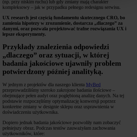
(np. przy niskim ruchu) lub gdy zmiany mają charakter
kompleksowy – jak w przypadku pełnego redesignu serwisu.
UX research jest częścią fundamentu skutecznego CRO, bo
zamienia hipotezy w zrozumienie, dostarcza „dlaczego” za
danymi, oraz pozwala projektować trafne rozwiązania UX i
lepsze eksperymenty.
Przykłady znalezienia odpowiedzi
„dlaczego” oraz sytuacji, w której
badania jakościowe ujawniły problem
potwierdzony później analityką.
W jednym z projektów dla naszego klienta
MyBed
przeprowadziliśmy szeroko zakrojone badania ilościowe –
obejmujące pełen audyt oraz pogłębioną analizę danych. Na tej
podstawie rozpoczęliśmy optymalizację konwersji poprzez
konkretne zmiany w designie sklepu oraz usprawnienia w
doświadczeniu użytkownika.
Dopiero jednak badania jakościowe pozwoliły nam zobaczyć
pełniejszy obraz. Podczas testów zauważyłam zachowania
użytkowników, które: