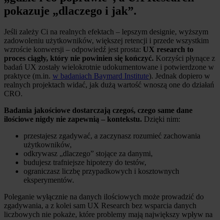
pokazuje „dlaczego i jak”.
Jeśli zależy Ci na realnych efektach – lepszym designie, wyższym
zadowoleniu użytkowników, większej retencji i przede wszystkim
wzroście konwersji – odpowiedź jest prosta:
UX research to
proces ciągły, który nie powinien się kończyć.
Korzyści płynące z
badań UX zostały wielokrotnie udokumentowane i potwierdzone w
praktyce (m.in.
w badaniach Baymard Institute
). Jednak dopiero w
realnych projektach widać, jak dużą wartość wnoszą one do działań
CRO.
Badania jakościowe dostarczają czegoś, czego same dane
ilościowe nigdy nie zapewnią – kontekstu.
Dzięki nim:
przestajesz zgadywać, a zaczynasz rozumieć zachowania
użytkowników,
odkrywasz „dlaczego” stojące za danymi,
budujesz trafniejsze hipotezy do testów,
ograniczasz liczbę przypadkowych i kosztownych
eksperymentów.
Poleganie wyłącznie na danych ilościowych może prowadzić do
zgadywania, a z kolei sam UX Research bez wsparcia danych
liczbowych nie pokaże, które problemy mają największy wpływ na