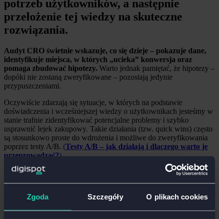
potrzeb użytkowników, a następnie
przełożenie tej wiedzy na skuteczne
rozwiązania.
Audyt CRO świetnie wskazuje, co się dzieje – pokazuje dane,
identyfikuje miejsca, w których „ucieka” konwersja oraz
pomaga zbudować hipotezy.
Warto jednak pamiętać, że hipotezy –
dopóki nie zostaną zweryfikowane – pozostają jedynie
przypuszczeniami.
Oczywiście zdarzają się sytuacje, w których na podstawie
doświadczenia i wcześniejszej wiedzy o użytkownikach jesteśmy w
stanie trafnie zidentyfikować potencjalne problemy i szybko
usprawnić lejek zakupowy. Takie działania (tzw. quick wins) często
są stosunkowo proste do wdrożenia i możliwe do zweryfikowania
poprzez testy A/B.
(
Testy A/B – jak działają i dlaczego warto je
przeprowadzać?
)
Jednak z perspektywy UX researcherki jedno jest pewne –
prawdziwe „dlaczego” odkrywamy dopiero w bezpośrednim
kontakcie z użytkownikami.
Jest to szczególnie istotne w
Zgoda
Szczegóły
O plikach cookies
sytuacjach, gdy nie dysponujemy solidną bazą wiedzy jakościowej,
taką jak persony czy user journeys, które pomagają budować trafne
hipotezy. Każdy sklep internetowy ma swoją specyfikę – dlatego