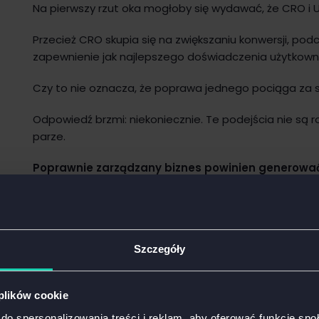
Na pierwszy rzut oka mogłoby się wydawać, że CRO i 
Przecież CRO skupia się na zwiększaniu konwersji, po
zapewnienie jak najlepszego doświadczenia użytkown
Czy to nie oznacza, że poprawa jednego pociąga za 
Odpowiedź brzmi: niekoniecznie. Te podejścia nie są 
parze.
Poprawnie zarządzany biznes powinien generowa
właściciela tego biznesu, jak i dla klienta.
Projektując swój sklep zawsze patrz na poszczególn
– Twojej (biznesowej) i użytkownika (który chce wygodn
Szczegóły
być oszukany czy naciągnięty).
Celem Twojego sklepu internetowego powinno być zb
 plików cookie
intuicyjnego sklepu zorientowanego na użytkownika sk
maksymalizuje konwersje.
do spersonalizowania treści i reklam, aby oferować funkcje sp