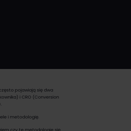
często pojawiają się dwa
tkownika) i CRO (Conversion
).
ele i metodologię.
wiem czy te metodologie się