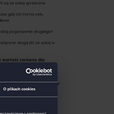
UX są ze sobą sprzeczne.
dczas gdy UX ma na celu
ikowi.
sobą pogorszenie drugiego?
rozłączne. Mogą iść ze sobą w
ć wartość zarówno dla
e elementy z dwóch perspektyw
ie poruszać się po stronie i nie
O plikach cookies
udowanie przejrzystego i
lepu, który jednocześnie
ołecznościowe i analizować