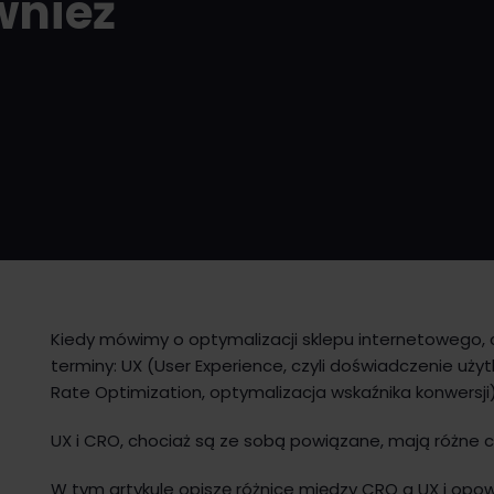
wnież
Kiedy mówimy o optymalizacji sklepu internetowego, 
terminy: UX (User Experience, czyli doświadczenie uży
Rate Optimization, optymalizacja wskaźnika konwersji
UX i CRO, chociaż są ze sobą powiązane, mają różne c
W tym artykule opiszę różnice między CRO a UX i opo