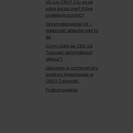
UX czy CRO? Czy są ze
sobą sprzeczne? Które
podejście przyjąć?
Optymalizowanie UX –
większość sklepów robi to
źle
Czym różni się CRO od
“typowej optymalizacji
sklepu”?
Dlaczego e-commerce’y
powinny inwestować w
CRO? 3 powody.
Podsumowanie