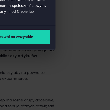
artnerom społecznościowym,
zację UX.
anymi od Ciebie lub
 robi to źle
ezwól na wszystkie
 e-commerce’ach polega na
klist czy artykułów
nia czy aby na pewno te
ego e-commerce.
klep ma różne grupy docelowe,
 potrzebuje różnych rozwiązań