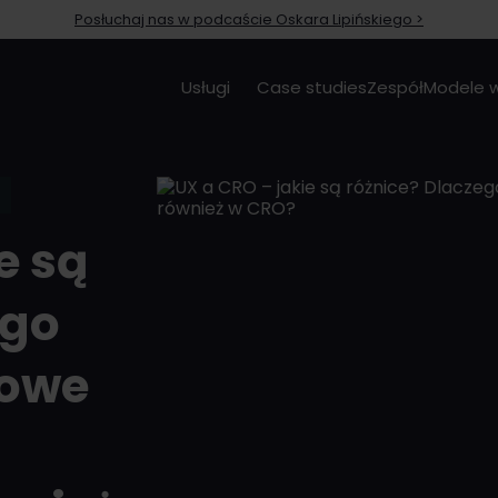
Posłuchaj nas w podcaście Oskara Lipińskiego >
Usługi
Case studies
Zespół
Modele 
e są
ego
towe