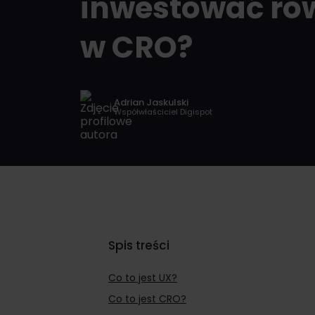
inwestować ró
w CRO?
Adrian Jaskulski
Współwłaściciel Digispot
Spis treści
Co to jest UX?
Co to jest CRO?