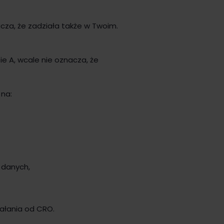
acza, że zadziała także w Twoim.
e A, wcale nie oznacza, że
 na:
a danych,
iałania od CRO.