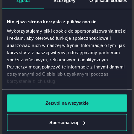
Zgoda
Szczegóły
O plikach cookies
Projektujcie rozwiązania tych problemów
Testujcie te rozwiązania (np. przeprowadzajcie testy
Niniejsza strona korzysta z plików cookie
A/B) i weryfikujcie czy na pewno działają w Waszej
Wykorzystujemy pliki cookie do spersonalizowania treści
witrynie
i reklam, aby oferować funkcje społecznościowe i
Taki funkcjonalny i metodyczny proces pomoże Wam
analizować ruch w naszej witrynie. Informacje o tym, jak
stworzyć oprogramowanie, które naprawdę odpowiada
korzystasz z naszej witryny, udostępniamy partnerom
na potrzeby użytkowników.
społecznościowym, reklamowym i analitycznym.
Partnerzy mogą połączyć te informacje z innymi danymi
Przykład optymalizowania UX w e-
otrzymanymi od Ciebie lub uzyskanymi podczas
commerce
korzystania z ich usług.
Oto przykład dobrej optymalizacji w sklepie
Zezwól na wszystkie
internetowym:
Zauważyłem w Google Analytics, że bardzo dużo
Spersonalizuj
odwiedzających cofa się z checkoutu do koszyka.
Ewidentnie jest tu jakiś problem. Sprawdziłem więc, czy