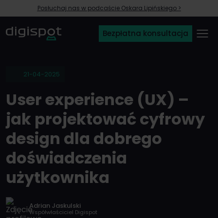
Posłuchaj nas w podcaście Oskara Lipińskiego >
Bezpłatna konsultacja
21-04-2025
User experience (UX) –
jak projektować cyfrowy
design dla dobrego
doświadczenia
użytkownika
Adrian Jaskulski
Współwłaściciel Digispot