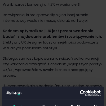
Wynik: wzrost konwersji o 4,2% w wariancie B.
Rozwiązania, które sprawdziły się na innej stronie
internetowej, wcale nie muszą działać na Twojej.
Sednem optymalizacji UX jest przeprowadzanie
badań, znajdowanie problemów i rozwiązywanie ich.
Efektywny UX designer łączy umiejętności badawcze z
wizualnym poczuciem estetyki.
Dlatego, zamiast kopiowania rozwiązań od konkurencji
czy wdrażania rozwiązań z checklist „najlepszych praktyk
UX/UI”, wprowadźcie w swoim biznesie następujący
proces:
Przeprowadzajcie badania (np. User Testing, rozmowy
z działem obsługi klienta, analiza Google Analytics,
analiza Hotjar)
Znajdujcie problemy i szanse na wzrost